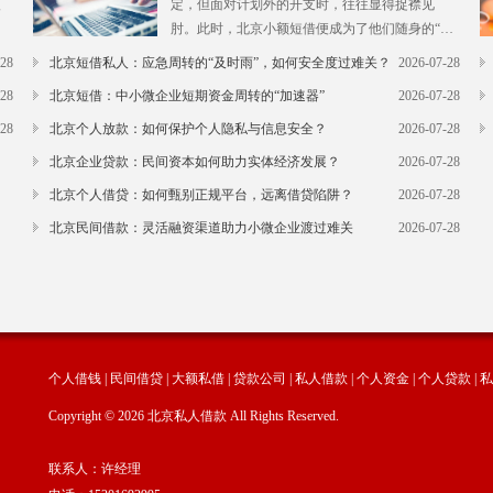
银
定，但面对计划外的开支时，往往显得捉襟见
多
肘。此时，北京小额短借便成为了他们随身的“应
灵
急钱包”。北京小额短借通常额度在几千元到几万
-28
北京短借私人：应急周转的“及时雨”，如何安全度过难关？
2026-07-28
足
元之间，非常适合用于支付信用卡账单、缴纳房
-28
北京短借：中小微企业短期资金周转的“加速器”
2026-07-28
、
租、短期医疗支出等小额资金需求。相比于大额
于
贷款，北京小额短借的门槛更低，手续更简便，
-28
北京个人放款：如何保护个人隐私与信息安全？
2026-07-28
甚至凭身份证和工资流水就能快速获批。而且，
北京企业贷款：民间资本如何助力实体经济发展？
2026-07-28
为
由于金额较小，借款人的还款压力也相对较轻，
北京个人借贷：如何甄别正规平台，远离借贷陷阱？
2026-07-28
。
只要合理规划，通常都能轻松结清。正规的北京
化
小额短借平台，不仅放款速度快，还会提供透明
北京民间借款：灵活融资渠道助力小微企业渡过难关
2026-07-28
的息费展示，让借款人明明白白消费。对
个人借钱
|
民间借贷
|
大额私借
|
贷款公司
|
私人借款
|
个人资金
|
个人贷款
|
私
Copyright © 2026 北京私人借款 All Rights Reserved.
联系人：许经理