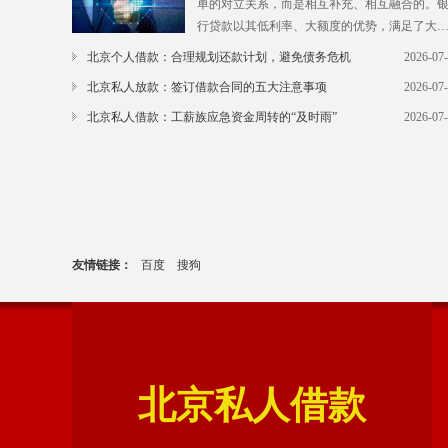
单的对立关系，而是相互补充、相互融合的。
行贷款以其低利率、大额度的优势，满足了大
数人的常规融资需求；而北京民间借款则以其
北京个人借款：合理规划还款计划，避免债务危机
2026-07
活、高效的特点，填补了银行贷款的空白，满
北京私人放款：签订借款合同的五大注意事项
2026-07
了多样化、个性化的融资需求。对于资质优良
有充足抵押物的客户，银行贷款是首选。但对
北京私人借款：工薪族应急资金周转的“及时雨”
2026-07
一些小微企业、个体工商户或征信有瑕疵的客
户，银行贷款往往难以满足。北京私人借款则
这些客户提供了融资出路，帮助他们渡过难关
同时，北京民间借款也在不断向规范化、阳光
方向发展。一些有实力的民间资金方，开始与
友情链接：
百度
搜狗
北京私人借款