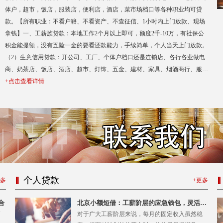
体户，超市，饭店，服装店，便利店，酒店，菜市场档口等各种职业均可贷
款。【所有职业：不看户籍、不看资产、不查征信、1小时内上门放款、现场
拿钱】一、工薪族贷款：本地工作2个月以上即可，额度2千-10万，有社保公
积金能提额，没有五险一金的要看还款能力，手续简单，个人当天上门放款。
（2）生意信用贷款：开公司、工厂、个体户档口还是连锁店、各行各业做电
商、奶茶店、饭店、酒店、超市、灯饰、五金、建材、家具、烟酒商行、服装
厂、批发部等，只要有实地经营场地，正常经营3个月以上，有稳定的经营，
+点击查看详情
急需资金做生意经营周转均可办理1-200万，当天办快至当天下到账；（3）车
辆贷款：有车就能做，车都可以，额度高，高至11成，手续简单，期限：可借
一个月至三年，可随时借随时还，提前还款没有违约金。（4）贵重物品贷
款：名牌包包、名牌手表、黄金、白银、砖石等各种贵重物品回收，按较新的
行情价结算，抵押额度翻2-5
个人贷款
更多
+更多
合
北京小额短借：工薪阶层的应急钱包，灵活周
转无压力
简
对于广大工薪阶层来说，每月的固定收入虽然稳