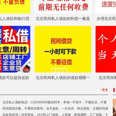
私人借款和银行贷
北京民间私人借款的利息一般是
办理北京民
区别？适合哪些人
多少？会不会遇到高利贷？
度真的有那
群？
借款可以提前还款
北京民间私人借款的借款期限一
北京民间
有违约金吗？
般是多长？可以展期吗？
吗？纯
+更多
北京私人借款电话：15201692995微信同号，本地一手资方，不看征信，不看
民间借贷次数，不看民间查询，当天放款，一次合作、终生朋友、正规民间借
款欢迎咨询！自有资金，24小时上门放款，上班族，夜场酒吧，工厂老板，个