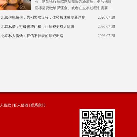
点，例如银行贷款到期需要先还后贷、参与项目
投标需要缴纳保证金、或者在交易过程中需要短
期垫资等。这些场景对资金的时效性要求极高，
北京借钱短借：告别繁琐流程，体验极速融资新速度
2026-07-28
晚一天都可能造成巨大的经济损失。此时，北京
北京私借：打破传统门槛，让融资更有人情味
2026-07-28
资金短借便成为了打通企业资金链“任督二脉”的关
键。北京资金短借中的过桥垫资业务，专门针对
北京私人借钱：征信不佳者的融资出路
2026-07-28
这类短期、大额的过桥需求，资金方能够在极短
时间内提供过桥资金，帮助企业顺利完成“倒贷”或
交易闭环，待银行贷款下发或项目回款后，再立
即归还。北京资金短借的过桥业务通常按天计
息，随借随还，极大地降低了企业的资
人借款
|
私人借钱
|
联系我们