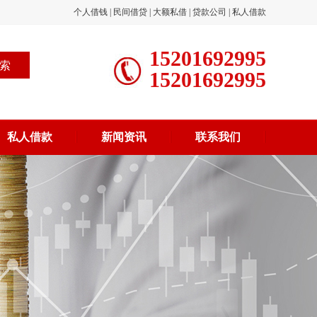
个人借钱
|
民间借贷
|
大额私借
|
贷款公司
|
私人借款
15201692995
15201692995
私人借款
新闻资讯
联系我们