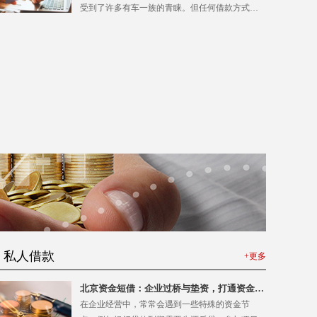
受到了许多有车一族的青睐。但任何借款方式都
有其两面性，了解汽车抵押贷款的优缺点，有助
于借款人做出更明智的选择。汽车抵押贷款的优
点首先在于额度较高。通常，贷款额度可以达到
车辆评估价值的70%-80%，甚至更高，能够满足
较大额度的资金需求。其次，放款速度快。在车
辆评估、签订合同、办理抵押登记后，资金通常
能在当天或次日到账，非常适合应急周转。此
外，有些北京私人放款机构还提供“押证不押车”的
服务，借款人在抵押车辆登记证后
私人借款
+更多
北京资金短借：企业过桥与垫资，打通资金链
的“任督二脉”
在企业经营中，常常会遇到一些特殊的资金节